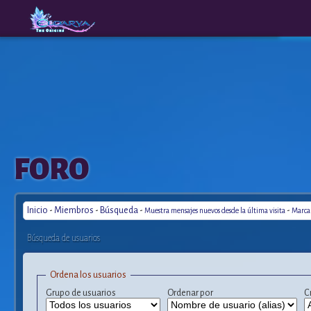
The
A New
FORO
Origins
Era
Inicio
-
Miembros
-
Búsqueda
-
-
Muestra mensajes nuevos desde la última visita
Marca 
Búsqueda de usuarios
Ordena los usuarios
Grupo de usuarios
Ordenar por
C