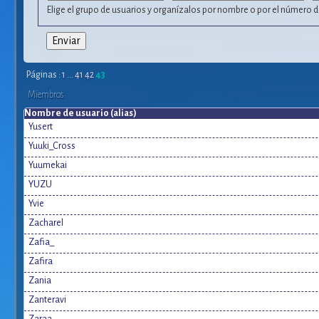
Elige el grupo de usuarios y organízalos por nombre o por el número
Páginas :
1
...
41
42
43
Miembros
Nombre de usuario (alias)
Yusert
Yuuki_Cross
Yuumekai
YUZU
Yvie
Zacharel
Zafia_
Zafira
Zania
Zanteravi