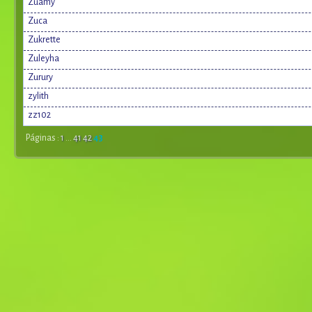
Zuamy
Zuca
Zukrette
Zuleyha
Zurury
zylith
zz102
Páginas :
1
...
41
42
43