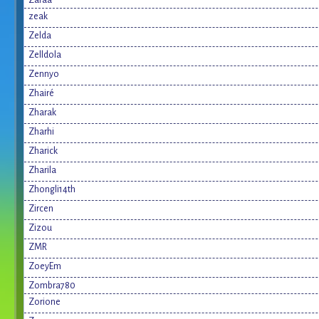
Zaraa
zeak
Zelda
Zelldola
Zennyo
Zhairé
Zharak
Zharhi
Zharick
Zharila
Zhongli14th
Zircen
Zizou
ZMR
ZoeyEm
Zombra780
Zorione