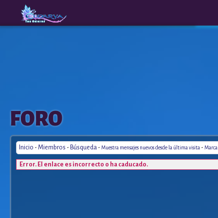
The
A New
FORO
Origins
Era
Inicio
-
Miembros
-
Búsqueda
-
-
Muestra mensajes nuevos desde la última visita
Marca 
Error. El enlace es incorrecto o ha caducado.